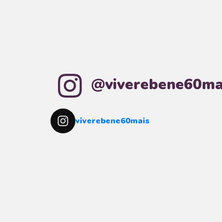
@viverebene60ma
viverebene60mais