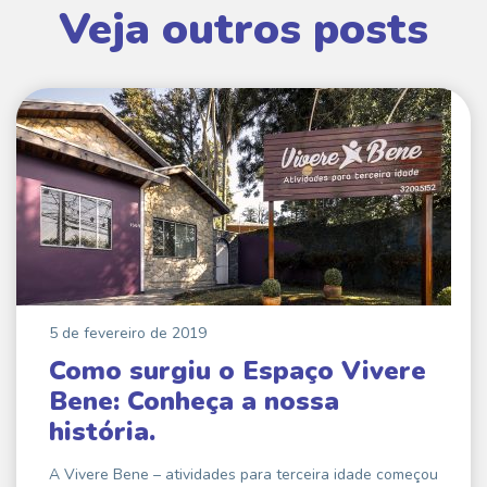
Veja outros posts
5 de fevereiro de 2019
Como surgiu o Espaço Vivere
Bene: Conheça a nossa
história.
A Vivere Bene – atividades para terceira idade começou